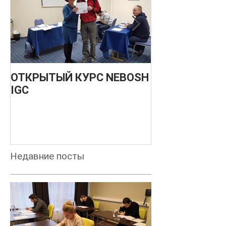
ОТКРЫТЫЙ КУРС NEBOSH
НОВЫЙ
IGC
МЕЖДУНАРО
О БЕЗОПАСН
ПРОИЗВОДС
ПРОЦЕССОВ -
ДЕКАБРЬ 201
Недавние посты