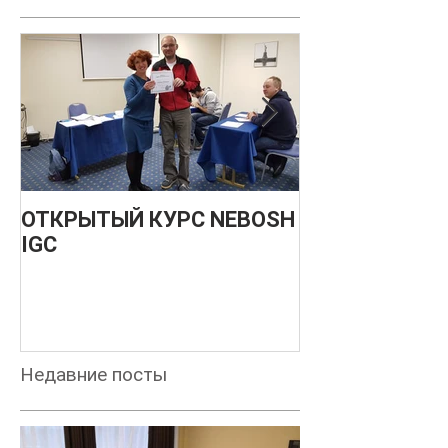
ОТКРЫТЫЙ КУРС NEBOSH
НОВЫЙ
IGC
МЕЖДУНАРО
О БЕЗОПАСН
ПРОИЗВОДС
ПРОЦЕССОВ -
ДЕКАБРЬ 201
Недавние посты