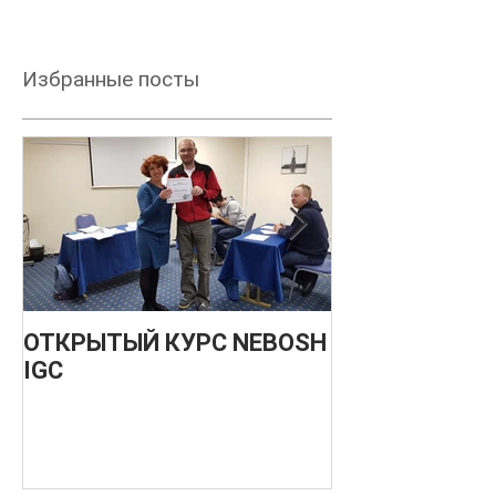
Избранные посты
ОТКРЫТЫЙ КУРС NEBOSH
НОВЫЙ
IGC
МЕЖДУНАРО
О БЕЗОПАСН
ПРОИЗВОДС
ПРОЦЕССОВ -
ДЕКАБРЬ 201