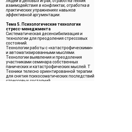
людей в деловых играх, отработка техник
взаимодействия в конфликтах, отработка в
практических упражнениях навыков
эффективной аргументации.
Тема 5. Психологические технологии
стресс-менеджмента
Систематическая десенсибилизация и
технологии для преодоления стрессовых
состояний.
Технологии работы с «катастрофическими»
и автоматизированными мыслями.
Технологии выявления и преодоления
участниками семинара собственных
панических и катастрофических мыслей. Т
Техники телесно ориентированной терапии
для снятия психосоматических последствий
стрессовых состояний.
Технологии позитивной терапии для
преодоления стрессовых состояний и
формирования навыков позитивного
мышления.
Технологии мышечного расслабления и
идеомоторной тренировки для снятия
физиологических последствий стрессовых
состояний.
Диагностика и снятие мышечных зажимов.
Метод прогрессивной нервно-мышечной