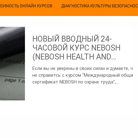
ТОИМОСТЬ ОНЛАЙН КУРСОВ
ДИАГНОСТИКА КУЛЬТУРЫ БЕЗОПАСНОС
НОВЫЙ ВВОДНЫЙ 24-
ЧАСОВОЙ КУРС NEBOSH
(NEBOSH HEALTH AND
SAFETY AT WORK) ТЕПЕРЬ
Если вы не уверены в своих силах и думаете, что
ДОСТУПЕН ОНЛАЙН НА РУ
не справитсь с курсом "Международный общий
сертификат NEBOSH по охране труда",...