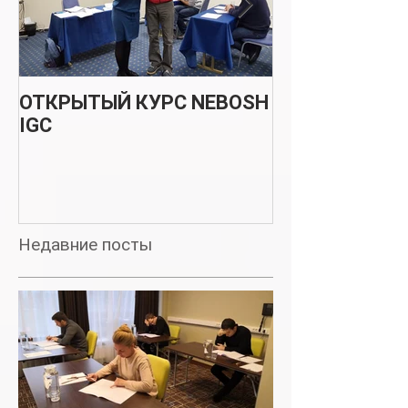
ОТКРЫТЫЙ КУРС NEBOSH
НОВЫЙ
IGC
МЕЖДУНАРО
О БЕЗОПАСН
ПРОИЗВОДС
ПРОЦЕССОВ -
ДЕКАБРЬ 201
Недавние посты