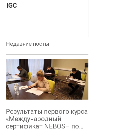
IGC
МЕЖДУНАРО
О БЕЗОПАСН
ПРОИЗВОДС
ПРОЦЕССОВ -
ДЕКАБРЬ 201
Недавние посты
Результаты первого курса
«Международный
сертификат NEBOSH по